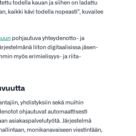
ettu todella kauan ja siihen on ladattu
n, kaikki kävi todella nopeasti”, kuvailee
isuun
pohjautuva yhteydenotto- ja
jestelmänä liiton digitaalisissa jäsen-
in myös erimielisyys- ja riita-
uvuutta
antajiin, yhdistyksiin sekä muihin
ydenotot ohjautuvat automaattisesti
taan asiakaspalvelutyötä. Järjestelmä
allintaan, monikanavaiseen viestintään,