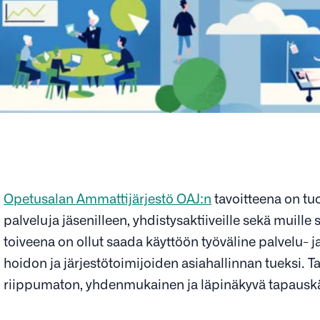
Opetusalan Ammattijärjestö OAJ:n
tavoitteena on tuo
palveluja jäsenilleen, yhdistysaktiiveille sekä muill
toiveena on ollut saada käyttöön työväline palvelu-
hoidon ja järjestötoimijoiden asiahallinnan tueksi. T
riippumaton, yhdenmukainen ja läpinäkyvä tapauskäs