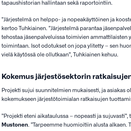
tapaushistorian hallintaan sekä raportointiin.
”Järjestelmä on helppo- ja nopeakäyttöinen ja kooste
kertoo Tuhkiainen. ”Järjestelmä parantaa jäsenpalvel
tehostaa jäsenpalveluissa toimivien ammattilaisten y
toimintaan.
Isot odotukset on jopa ylitetty – sen huo
vielä käytössä ole ollutkaan”, Tuhkiainen kehuu.
Kokemus järjestösektorin ratkaisujen 
Projekti sujui suunnitelmien mukaisesti, ja asiakas 
kokemukseen järjestötoimialan ratkaisujen tuottami
”Projekti eteni aikataulussa – nopeasti ja sujuvasti”,
Mustonen
. ”Tarpeemme huomioitiin alusta alkaen. To