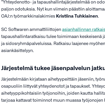
”Yhteydenotto- ja tapaushallintajärjestelmää on odot
paljon odotuksia. Nyt kun viimein päästiin aloittamaa
OAJ:n työmarkkinalakimies
Kristiina Tuhkiainen
.
SC Softwaren ammattiliittojen
asianhallinnan ratka
tapaushallintaratkaisu tulee toimimaan keskeisenä jär
ja sidosryhmäpalveluissa. Ratkaisu laajenee myöhemm
asiankäsittelyyn.
Järjestelmä tukee jäsenpalvelun jatk
Järjestelmään kirjataan aihetyypeittäin jäseniin, työn
osapuoliin liittyvät yhteydenotot ja tapaukset. Yhte
aihetyyppikohtaisiin työjonoihin, joiden kautta halli
tarjoaa kattavat toiminnot muun muassa työjonojen h