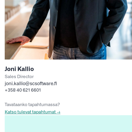
Joni Kallio
Sales Director
joni.kallio@scsoftware.fi
+358 40 621 6601
Tavataanko tapahtumassa?
Katso tulevat tapahtumat →