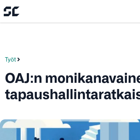
Työt
OAJ:n monikanavaine
tapaushallintaratkai