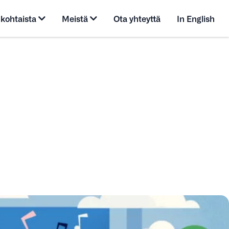
kohtaista
Meistä
Ota yhteyttä
In English