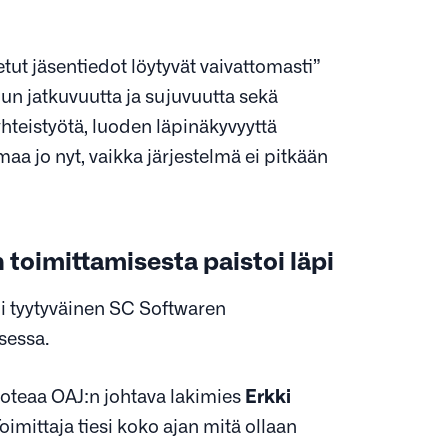
tut jäsentiedot löytyvät vaivattomasti”
un jatkuvuutta ja sujuvuutta sekä
hteistyötä, luoden läpinäkyvyyttä
maa jo nyt, vaikka järjestelmä ei pitkään
toimittamisesta paistoi läpi
oli tyytyväinen SC Softwaren
sessa.
 toteaa OAJ:n johtava lakimies
Erkki
imittaja tiesi koko ajan mitä ollaan