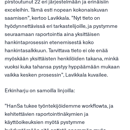
pirstoutunut 22 eri järjestelmään ja erinäisiin
exceleihin. Tämä esti nopean kokonaiskuvan
saamisen”, kertoo Lavikkala. ”Nyt tieto on
hyödynnettävissä eri tarkastelijoille, ja pystymme
seuraamaan raportointia aina yksittäisen
hankintaprosessin etenemisestä koko
hankintasalkkuun. Tarvittava tieto ei ole enää
myöskään yksittäisten henkilöiden takana, minkä
vuoksi kuka tahansa pystyy hyppäämään mukaan
vaikka kesken prosessin”, Lavikkala kuvailee.
Erkinharju on samoilla linjoilla:
”HanSa tukee työntekijöidemme workflowta, ja
kehitettävien raportointinäkymien ja
käyttöoikeuksien myötä pystymme
hyödyntämään sitä entistä enemmän myös