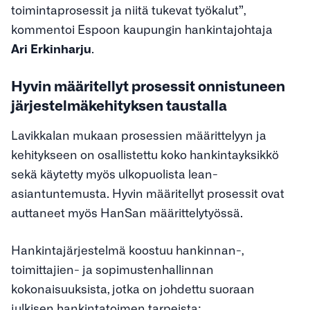
toimintaprosessit ja niitä tukevat työkalut”,
kommentoi Espoon kaupungin hankintajohtaja
Ari Erkinharju
.
Hyvin määritellyt prosessit onnistuneen
järjestelmäkehityksen taustalla
Lavikkalan mukaan prosessien määrittelyyn ja
kehitykseen on osallistettu koko hankintayksikkö
sekä käytetty myös ulkopuolista lean-
asiantuntemusta. Hyvin määritellyt prosessit ovat
auttaneet myös HanSan määrittelytyössä.
Hankintajärjestelmä koostuu hankinnan-,
toimittajien- ja sopimustenhallinnan
kokonaisuuksista, jotka on johdettu suoraan
julkisen hankintatoimen tarpeista: