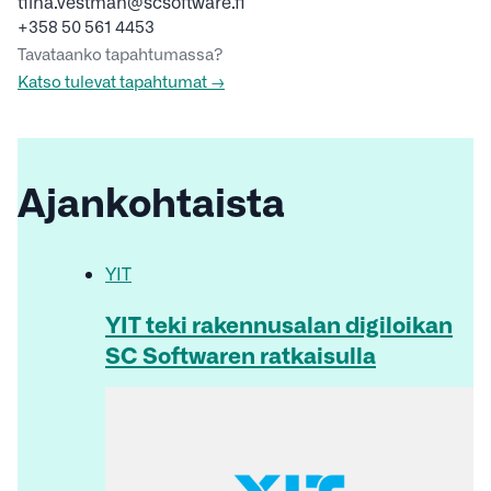
tiina.vestman@scsoftware.fi
+358 50 561 4453
Tavataanko tapahtumassa?
Katso tulevat tapahtumat →
Ajankohtaista
YIT
YIT teki rakennusalan digiloikan
SC Softwaren ratkaisulla