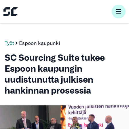
pri
me
Työt
Espoon kaupunki
SC Sourcing Suite tukee
Espoon kaupungin
uudistunutta julkisen
hankinnan prosessia