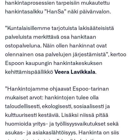
hankintaprosessien tarpeisiin mukautettu
hankintasalkku ”HanSa” näki päivänvalon.
”Kuntalaisillemme tarjotuista lakisääteisistä
palveluista merkittävä osa hankitaan
ostopalveluna. Näin ollen hankinnat ovat
olennainen osa palvelujen järjestämistä”, kertoo
Espoon kaupungin hankintakeskuksen
kehittämispäällikkö
Veera Lavikkala
.
”Hankintojamme ohjaavat Espoo-tarinan
mukaiset arvot: hankintojen tulee olla
taloudellisesti, ekologisesti, sosiaalisesti ja
kulttuurisesti kestäviä. Lisäksi niissä pitää
huomioida yritys- ja työllisyysvaikutukset sekä
asukas- ja asiakaslähtöisyys. Hankinta on siis