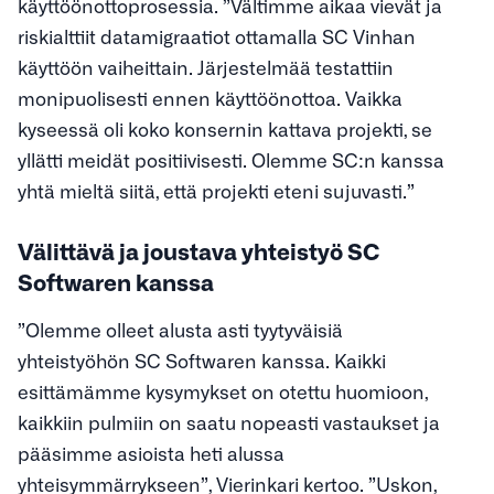
käyttöönottoprosessia. ”Vältimme aikaa vievät ja
riskialttiit datamigraatiot ottamalla SC Vinhan
käyttöön vaiheittain. Järjestelmää testattiin
monipuolisesti ennen käyttöönottoa. Vaikka
kyseessä oli koko konsernin kattava projekti, se
yllätti meidät positiivisesti. Olemme SC:n kanssa
yhtä mieltä siitä, että projekti eteni sujuvasti.”
Välittävä ja joustava yhteistyö SC
Softwaren kanssa
”Olemme olleet alusta asti tyytyväisiä
yhteistyöhön SC Softwaren kanssa. Kaikki
esittämämme kysymykset on otettu huomioon,
kaikkiin pulmiin on saatu nopeasti vastaukset ja
pääsimme asioista heti alussa
yhteisymmärrykseen”, Vierinkari kertoo. ”Uskon,