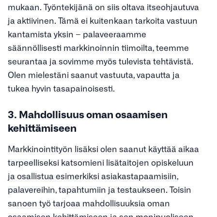
mukaan. Työntekijänä on siis oltava itseohjautuva
ja aktiivinen. Tämä ei kuitenkaan tarkoita vastuun
kantamista yksin – palaveeraamme
säännöllisesti markkinoinnin tiimoilta, teemme
seurantaa ja sovimme myös tulevista tehtävistä.
Olen mielestäni saanut vastuuta, vapautta ja
tukea hyvin tasapainoisesti.
3. Mahdollisuus oman osaamisen
kehittämiseen
Markkinointityön lisäksi olen saanut käyttää aikaa
tarpeelliseksi katsomieni lisätaitojen opiskeluun
ja osallistua esimerkiksi asiakastapaamisiin,
palavereihin, tapahtumiin ja testaukseen. Toisin
sanoen työ tarjoaa mahdollisuuksia oman
osaamisen kehittämiseen ja sen monipuoliseen