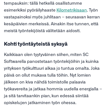
tempauksin: tällä hetkellä osallistumme
esimerkiksi pyöräilyhaaste
Kilometrikisaan
. Työn
vastapainoksi myös juhlitaan – seuraavan kerran
kesäpäivien merkeissä. Ainakin itse tunnen, että
meistä työntekijöistä välitetään aidosti.
Kohti työntäyteistä syksyä
Kaikkiaan olen tyytyväinen siihen, miten SC
Softwarella panostetaan työntekijöihin ja kuinka
yrityksen työkulttuuri alkaa jo tuntua omalta. Joka
päivä on ollut mukava tulla töihin. Nyt lomien
jälkeen on kiva nähdä toimistolle palaavia
työkavereita ja jatkaa hommia uudella energialla –
ja sitä tarvitaankin pian, kun edessä siintää
opiskelujen jatkaminen työn ohessa.