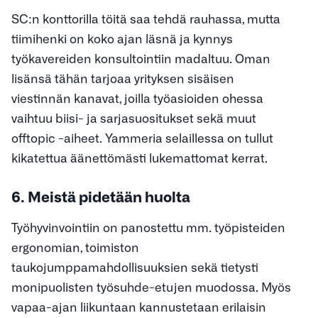
SC:n konttorilla töitä saa tehdä rauhassa, mutta
tiimihenki on koko ajan läsnä ja kynnys
työkavereiden konsultointiin madaltuu. Oman
lisänsä tähän tarjoaa yrityksen sisäisen
viestinnän kanavat, joilla työasioiden ohessa
vaihtuu biisi- ja sarjasuositukset sekä muut
offtopic -aiheet. Yammeria selaillessa on tullut
kikatettua äänettömästi lukemattomat kerrat.
6. Meistä pidetään huolta
Työhyvinvointiin on panostettu mm. työpisteiden
ergonomian, toimiston
taukojumppamahdollisuuksien sekä tietysti
monipuolisten työsuhde-etujen muodossa. Myös
vapaa-ajan liikuntaan kannustetaan erilaisin