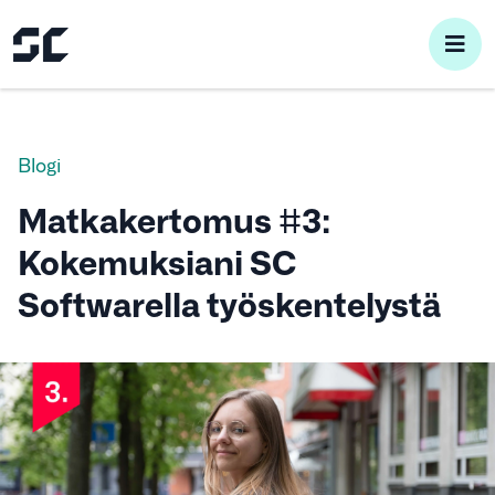
pri
me
Blogi
Matkakertomus #3:
Kokemuksiani SC
Softwarella työskentelystä