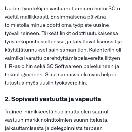
Uuden työntekijän vastaanottaminen hoitui SC:n
väeltä mallikkaasti. Ensimmäisenä päivänä
toimistolla minua odotti oma työpiste uusine
työvälineineen. Tärkeät linkit odotti uutukaisessa
työsähköpostiosoitteessa, ja tarvittavat lisenssit ja
käyttäjätunnukset sain saman tien. Kalenteriin oli
valmiiksi varattu perehdyttämispalavereita liittyen
HR-asioihin sekä SC Softwareen palveluineen ja
teknologioineen. Siinä samassa oli myös helppo
tutustua myös uusiin työkavereihin.
2. Sopivasti vastuutta ja vapautta
Trainee-nimikkeestä huolimatta olen saanut
vastuun markkinointitoimien suunnittelusta,
jalkauttamisesta ja delegoinnista tarpeen