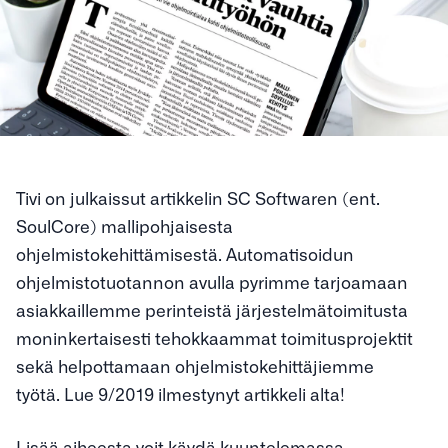
Tivi on julkaissut artikkelin SC Softwaren (ent.
SoulCore) mallipohjaisesta
ohjelmistokehittämisestä. Automatisoidun
ohjelmistotuotannon avulla pyrimme tarjoamaan
asiakkaillemme perinteistä järjestelmätoimitusta
moninkertaisesti tehokkaammat toimitusprojektit
sekä helpottamaan ohjelmistokehittäjiemme
työtä. Lue 9/2019 ilmestynyt artikkeli alta!
Lisää aiheesta voit käydä kuuntelemassa