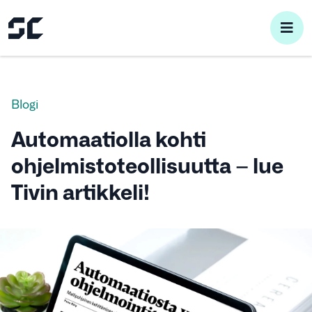
pri
me
Blogi
Automaatiolla kohti
ohjelmistoteollisuutta – lue
Tivin artikkeli!