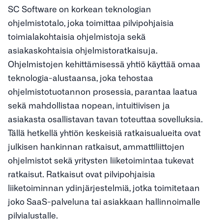
SC Software on korkean teknologian
ohjelmistotalo, joka toimittaa pilvipohjaisia
toimialakohtaisia ohjelmistoja sekä
asiakaskohtaisia ohjelmistoratkaisuja.
Ohjelmistojen kehittämisessä yhtiö käyttää omaa
teknologia-alustaansa, joka tehostaa
ohjelmistotuotannon prosessia, parantaa laatua
sekä mahdollistaa nopean, intuitiivisen ja
asiakasta osallistavan tavan toteuttaa sovelluksia.
Tällä hetkellä yhtiön keskeisiä ratkaisualueita ovat
julkisen hankinnan ratkaisut, ammattiliittojen
ohjelmistot sekä yritysten liiketoimintaa tukevat
ratkaisut. Ratkaisut ovat pilvipohjaisia
liiketoiminnan ydinjärjestelmiä, jotka toimitetaan
joko SaaS-palveluna tai asiakkaan hallinnoimalle
pilvialustalle.