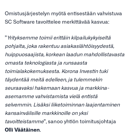
Omistusjärjestelyn myötä entisestään vahvistuva
SC Software tavoittelee merkittävää kasvua:
”
Yrityksemme toimii erittäin kilpailukykyiseltä
pohjalta, joka rakentuu asiakaslähtöisyydestä,
huippuosaajista, korkean laadun mahdollistavasta
omasta teknologiasta ja runsaasta
toimialakokemuksesta. Korona Investin tuki
täydentää meitä edelleen, ja tulemmekin
seuraavaksi hakemaan kasvua ja markkina-
asemamme vahvistamista vielä entistä
selvemmin. Lisäksi liiketoiminnan laajentaminen
kansainvälisille markkinoille on yksi
tavoitteistamme
”, sanoo yhtiön toimitusjohtaja
Olli Väätäinen
.