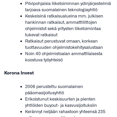
Pilvipohjaisia liiketoiminnan ydinjärjestelmiä
tarjoava suomalainen teknologiayhtiö
Keskeisinä ratkaisualueina mm. julkisen
hankinnan ratkaisut, ammattiliittojen
ohjelmistot sekä yritysten liiketoimintaa
tukevat ratkaisut
Ratkaisut perustuvat omaan, korkean
tuottavuuden ohjelmistokehitysalustaan
Noin 40 ohjelmistoalan ammattilaisesta
koostuva työyhteisö
Korona Invest
2006 perustettu suomalainen
pääomasijoitusyhtiö
Erikoistunut keskisuurten ja pienten
yhtiöiden buyout- ja kasvusijoituksiin
Kerännyt neljään rahastoon yhteensä 235